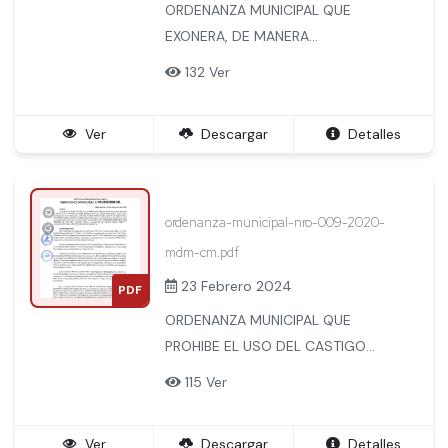
ORDENANZA MUNICIPAL QUE
EXONERA, DE MANERA
EXCEPCIONAL, POR LA EMERGENCIA
132 Ver
SANITARIA Y EL ESTADO DE
EMERGENCIA NACIONAL, EL 50% DE
Ver
Descargar
Detalles
PAGO EN EL DERECHO DE TRAMITE
DE LICENCIA DE FUNCIONAIENTO DE
ESTABLECIMIENTOS COMERCIALES,
INDUSTRIALES Y DE SERVICIOS DEL
ordenanza-municipal-nro-009-2020-
DISTRITO DE MACHUPICCHU.
mdm-cm.pdf
23 Febrero 2024
PDF
ORDENANZA MUNICIPAL QUE
PROHIBE EL USO DEL CASTIGO
FISICO Y HUMILLANTE CONTRA
115 Ver
NIÑOS, NIÑAS Y ADOLESCENTES EN
EL DISTRITO DE MACHUPICCHU.
Ver
Descargar
Detalles