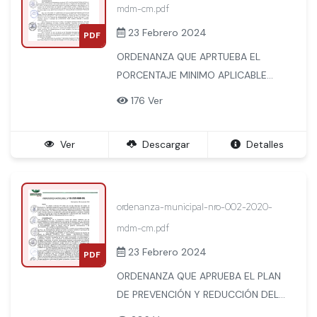
mdm-cm.pdf
23 Febrero 2024
PDF
ORDENANZA QUE APRTUEBA EL
PORCENTAJE MINIMO APLICABLE
DEL IMPUESTO PREDIAL, EL
176 Ver
CRONOGRAMA DE VENCIMIENTO DE
PAGO DEL IMPUESTO PREDIAL Y
Ver
Descargar
Detalles
ARBITRIOS MUNICIPALES, EL
DERECHO DE EMISION DE HR, PU, PR
Y DETERMINACION DEL IMPUESTO
PREDIAL PARA EL EJERCICIO FISCAL
ordenanza-municipal-nro-002-2020-
2020. LA TASA DE INTERES
mdm-cm.pdf
MORATORIO (TIM) APLICABLE A LOS
23 Febrero 2024
PDF
TRIBUTOS QUE ADMINISTRA LA
ORDENANZA QUE APRUEBA EL PLAN
MUNICIPALIDAD DISTRITAL DE
DE PREVENCIÓN Y REDUCCIÓN DEL
MACHUPICCHU.
RIESGO DE DESASTRES DEL