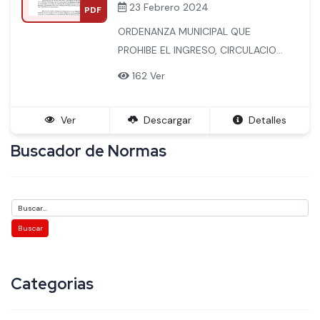
23 Febrero 2024
PDF
ORDENANZA MUNICIPAL QUE
PROHIBE EL INGRESO, CIRCULACION
Y ESTACIONAMIENTO EN VEHICULOS
162 Ver
MENORES MOTORIZADOS
CATEGORIZADOS, VEHICULOS
Ver
Descargar
Detalles
MENORES MOTORIZADOS NO
REGULADOS EN CLASIFICACION Y
Buscador de Normas
VEHICULOS DE MOVILIDAD
PERSONAL EN MACHUPICCHU
PUEBLO
Categorias