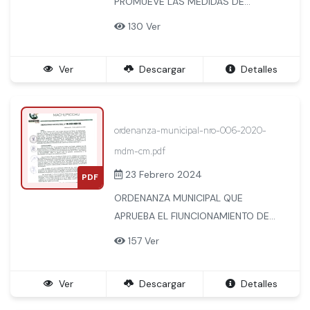
PROMUEVE LAS MEDIDAS DE
BIOSEGURIDAD Y CONTROL
130 Ver
SANITARIO PARA PREVENIR EL
CONTAGIO Y PROPAGACION DEL
Ver
Descargar
Detalles
COVID-19 EN MERCADOS, FERIAS Y
ESTABLECIMIENTOS COMERCIALES
Y DE SERVICIOS EN EL DISTRITO DE
MACHUPICCHU
ordenanza-municipal-nro-006-2020-
mdm-cm.pdf
23 Febrero 2024
PDF
ORDENANZA MUNICIPAL QUE
APRUEBA EL FIUNCIONAMIENTO DEL
SERVICIO SOCIAL DE LA BOTICA
157 Ver
MUNICIPAL PARA PREVENIR EL
CONTAGIO Y LA PROPAGACION DEL
Ver
Descargar
Detalles
CORONA VIRUS (COVID 19) Y
ATENDER A LA POBLACION DE