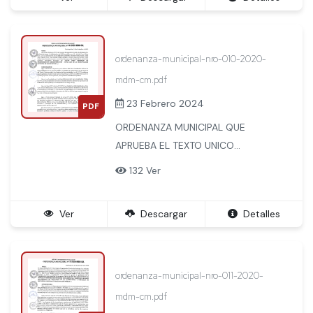
ordenanza-municipal-nro-010-2020-
mdm-cm.pdf
23 Febrero 2024
PDF
ORDENANZA MUNICIPAL QUE
APRUEBA EL TEXTO UNICO
ORDENADO DE PREOCEDIMIENTOS
132 Ver
ADMINISTRATIVOS -TUPA 2020 DE
LA MUNICIPALIDAD DISTRITAL DE
Ver
Descargar
Detalles
MACHUPICCHU
ordenanza-municipal-nro-011-2020-
mdm-cm.pdf