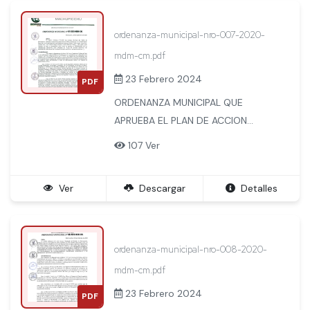
MENORES RECURSOS
ECONOMICOS DEL DISTRITO DE
ordenanza-municipal-nro-007-2020-
MACHUPICCHU
mdm-cm.pdf
23 Febrero 2024
PDF
ORDENANZA MUNICIPAL QUE
APRUEBA EL PLAN DE ACCION
DISTRITAL DE SEGURIDAD
107 Ver
CIUDADANA DEL DISTRITO DE
MACHUPICCHU
Ver
Descargar
Detalles
ordenanza-municipal-nro-008-2020-
mdm-cm.pdf
23 Febrero 2024
PDF