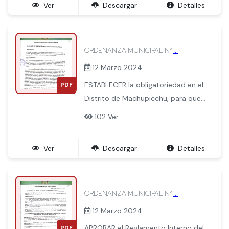
Ver
Descargar
Detalles
BEBIDAS ALCOHOLICAS
ORDENANZA MUNICIPAL N°
...
12 Marzo 2024
ESTABLECER la obligatoriedad en el
PDF
Distrito de Machupicchu, para que
los establecimientos comerciales y
102 Ver
la familias tengan por lo menos un
Equipo Básico de Supervivencia
Ver
Descargar
Detalles
para caso de desastres, equipo que
debe contener por lo menos
necesario para que 02 personas
adultas sobrevivan las primeras 24
ORDENANZA MUNICIPAL N°
...
horas de ocurridoun desastre y
12 Marzo 2024
tengan lo necesario para cubrir el
APROBAR el Reglamento Interno del
PDF