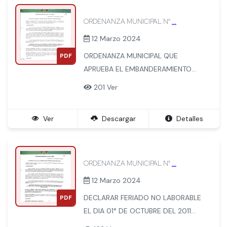
ORDENANZA MUNICIPAL N°
...
12 Marzo 2024
ORDENANZA MUNICIPAL QUE
PDF
APRUEBA EL EMBANDERAMIENTO
GENERAL DE LOS INMUEBLES DEL
201 Ver
DISTRITO DE MACHUPICCHU EN EL
70 ANIVERSARIO DE CREACION
Ver
Descargar
Detalles
POLITICA DEL DISTRITO DE
MACHUPICCHU.
ORDENANZA MUNICIPAL N°
...
12 Marzo 2024
DECLARAR FERIADO NO LABORABLE
PDF
EL DIA 01° DE OCTUBRE DEL 2011
POR EL SETENTA ANIVERSARIO DE