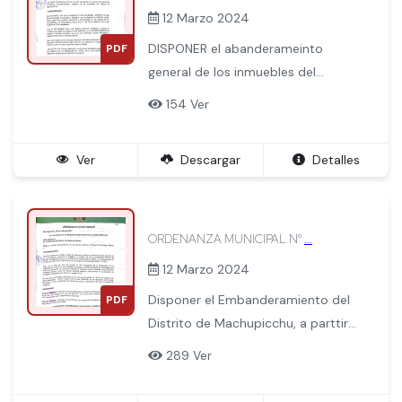
12 Marzo 2024
DISPONER el abanderameinto
PDF
general de los inmuebles del
distrito de El TamboLOS DIAS 05,
154 Ver
06 Y 07 DE JULIO con motivo de
conmemorarse LA FISTES DEL
Ver
Descargar
Detalles
CENTENARIO DE MACHUPICCHU
PARA EL MUNDO
ORDENANZA MUNICIPAL N°
...
12 Marzo 2024
Disponer el Embanderamiento del
PDF
Distrito de Machupicchu, a parttir
del dia 26 de julio hasta el 31 de
289 Ver
julio del 2011 con motivo de la
próxima celebración del 190