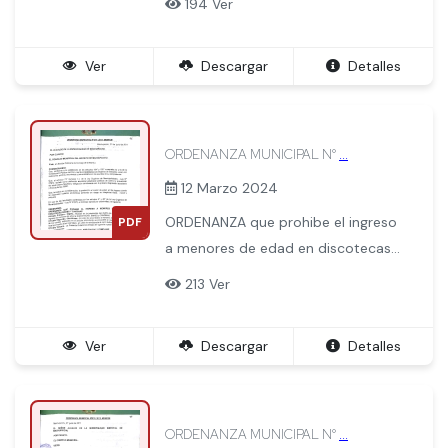
194 Ver
de ingreso al Santuario de
Mactiupicchu y Declarar la indicada
Ver
Descargar
Detalles
zona como restringida para la
ampliacion y/o cambio de giro de
las existentes.
ORDENANZA MUNICIPAL N°
...
12 Marzo 2024
ORDENANZA que prohibe el ingreso
PDF
a menores de edad en discotecas
bares y cantinas.
213 Ver
Ver
Descargar
Detalles
ORDENANZA MUNICIPAL N°
...