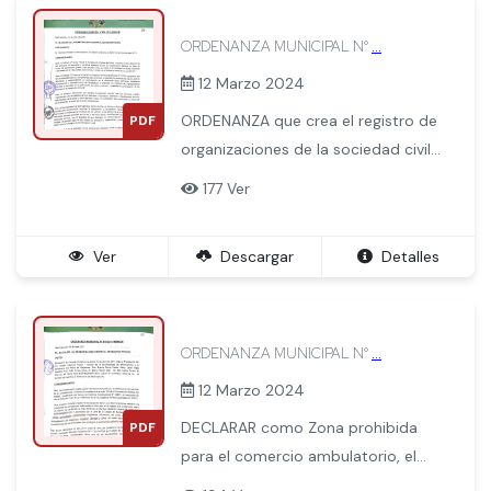
ORDENANZA MUNICIPAL N°
...
12 Marzo 2024
ORDENANZA que crea el registro de
PDF
organizaciones de la sociedad civil
del distrito de Machupicchu para el
177 Ver
funcionamiento de los CONCEJOS
DE COORDINACION LOCAL.
Ver
Descargar
Detalles
ORDENANZA MUNICIPAL N°
...
12 Marzo 2024
DECLARAR como Zona prohibida
PDF
para el comercio ambulatorio, el
espacio que antecede a la puerta