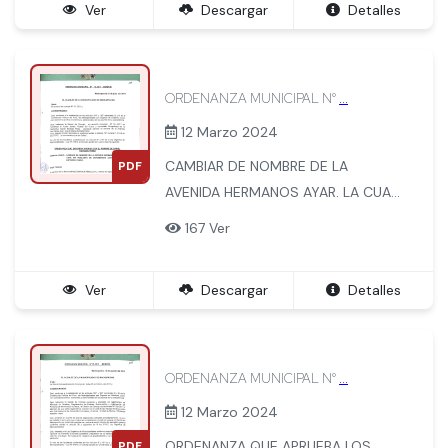
Ver
Descargar
Detalles
aniversario de la Independencia
Nacional.
ORDENANZA MUNICIPAL N°
...
12 Marzo 2024
CAMBIAR DE NOMBRE DE LA
PDF
AVENIDA HERMANOS AYAR. LA CUAL
EN ADELANTE SE DENOMINARA
167 Ver
AVENIDA DANIEL ESTRADA PEREZ
Ver
Descargar
Detalles
ORDENANZA MUNICIPAL N°
...
12 Marzo 2024
ORDENANZA QUE APRUEBA LOS
PDF