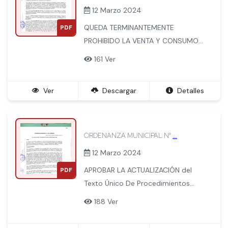
12 Marzo 2024
QUEDA TERMINANTEMENTE
PDF
PROHIBIDO LA VENTA Y CONSUMO
DE BEBIDAS ALCOHOLICAS EN
161 Ver
BARES, CANTINAS, DISCOTECAS,
KARAOKES, TIENDAS, ABARROTES Y
Ver
Descargar
Detalles
OTROS ESTABLECIMIENTOS
SIMILARES APARTIR DE LAS
VEINTITRES HORAS HASTA LAS DIEZ
HORAS DE LA MAÑANA DEL DIA
ORDENANZA MUNICIPAL N°
...
SIGUIENTE.
12 Marzo 2024
APROBAR LA ACTUALIZACIÓN del
PDF
Texto Único De Procedimientos
Administrativos de la Municipalidad
188 Ver
Distrital de Machupicchu (TUPA),
Elaborado en base al DECRETO