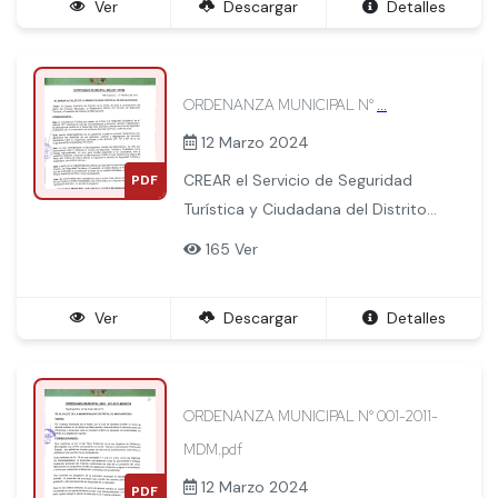
Ver
Descargar
Detalles
ORDENANZA MUNICIPAL N°
...
12 Marzo 2024
CREAR el Servicio de Seguridad
PDF
Turística y Ciudadana del Distrito
deMachupicchu, como cuerpo
165 Ver
especializado y altamente
capacitado, para que brinde
Ver
Descargar
Detalles
seguridad y orientacion a los
visitantes nacionales y extranjeros
y al mismo tiempo a la poblacion
en general del distrito de
ORDENANZA MUNICIPAL N° 001-2011-
Machupicchu, durante las
MDM.pdf
veinticuatro horas del dia.
12 Marzo 2024
PDF