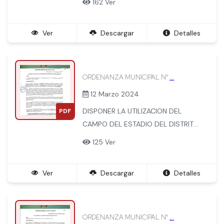
162 Ver
CREACION POLITICA DEL DISTRITO
DE MACHUPICCHU.
Ver
Descargar
Detalles
ORDENANZA MUNICIPAL N°
...
12 Marzo 2024
DISPONER LA UTILIZACION DEL
PDF
CAMPO DEL ESTADIO DEL DISTRITO
PARA LA CELEBRACION DE LA
125 Ver
SERENATA Y EL DIA CENTRAL DEL
SETENTA ANIVERARIO DE CREACION
Ver
Descargar
Detalles
POLITICA DEL DISTRITO
ORDENANZA MUNICIPAL N°
...