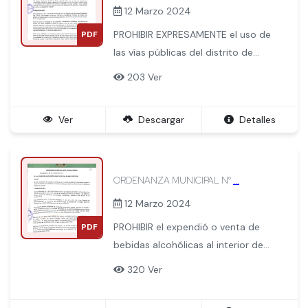
12 Marzo 2024
PROHIBIR EXPRESAMENTE el uso de
PDF
las vías públicas del distrito de
Machupicchu Machupicchu Pueblo,
203 Ver
como depósitos de materiales de
construcción de cualquier
Ver
Descargar
Detalles
naturaleza o de materiales de
desecho provenientes de las
construcciones
ORDENANZA MUNICIPAL N°
...
12 Marzo 2024
PROHIBIR el expendió o venta de
PDF
bebidas alcohólicas al interior de
los baños Termo medicinales de
320 Ver
Aguas Calientes de nuestro distrito