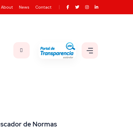
About
News
Contact
scador de Normas