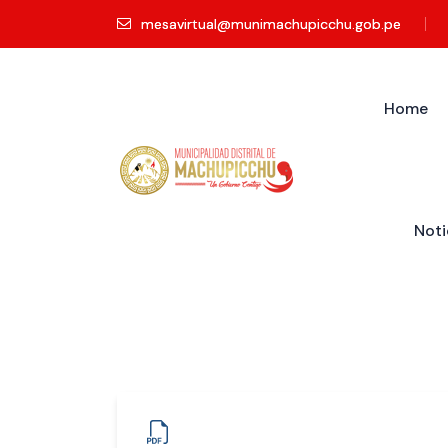
mesavirtual@munimachupicchu.gob.pe
Home
Noti