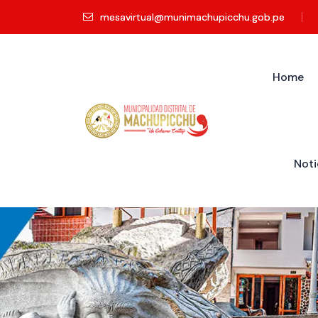
mesavirtual@munimachupicchu.gob.pe
Home
Noti