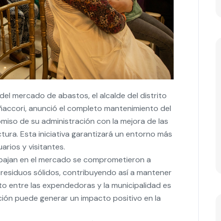
el mercado de abastos, el alcalde del distrito
ñaccori, anunció el completo mantenimiento del
iso de su administración con la mejora de las
ctura. Esta iniciativa garantizará un entorno más
rios y visitantes.
abajan en el mercado se comprometieron a
residuos sólidos, contribuyendo así a mantener
unto entre las expendedoras y la municipalidad es
ción puede generar un impacto positivo en la
ha manifestado su intención de construir un
tual ha cumplido su ciclo de vida. Esta
s instalaciones, sino ofrecer un espacio más
s y visitantes.