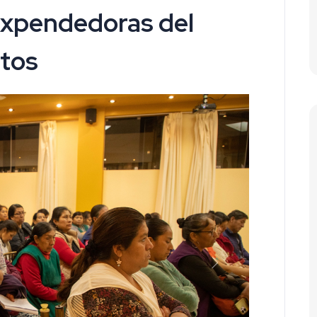
expendedoras del
tos
Next