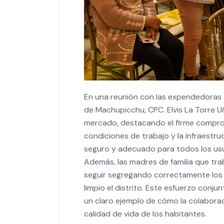
En una reunión con las expendedoras d
de Machupicchu, CPC. Elvis La Torre U
mercado, destacando el firme comprom
condiciones de trabajo y la infraestru
seguro y adecuado para todos los usua
Además, las madres de familia que tr
seguir segregando correctamente los 
limpio el distrito. Este esfuerzo conj
un claro ejemplo de cómo la colabora
calidad de vida de los habitantes.
Además, el alcalde La Torre Uñaccori 
mercado modelo moderno, ya que el ac
propuesta busca no solo actualizar la
funcional y atractivo para comerciante