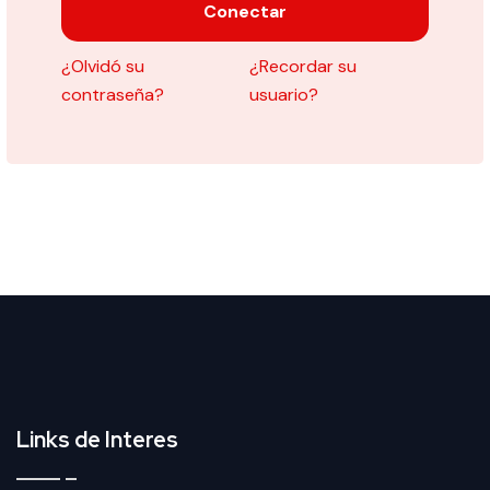
Conectar
¿Olvidó su
¿Recordar su
contraseña?
usuario?
Links de Interes