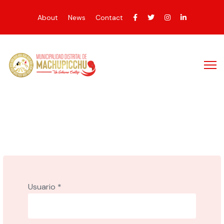
About
News
Contact
Usuario
*