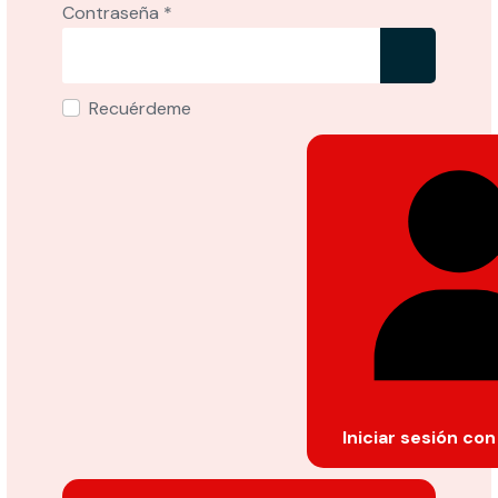
Contraseña
*
Mostrar
Recuérdeme
Iniciar sesión co