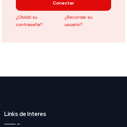
Conectar
¿Olvidó su
¿Recordar su
contraseña?
usuario?
Links de Interes