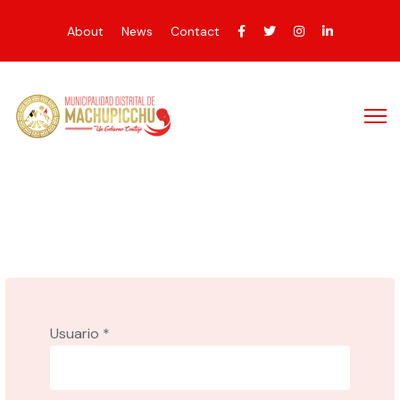
About
News
Contact
Usuario
*