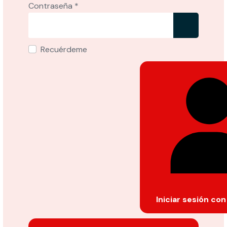
Contraseña
*
Mostrar
Recuérdeme
Iniciar sesión co