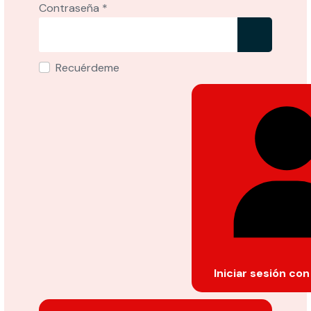
Contraseña
*
Mostrar
Recuérdeme
Iniciar sesión co