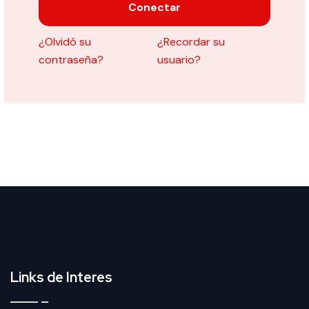
Conectar
¿Olvidó su
¿Recordar su
contraseña?
usuario?
Links de Interes