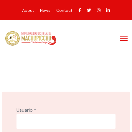
About
News
Contact
Usuario
*