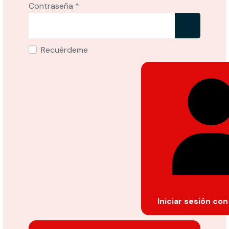
Contraseña
*
Mostrar
Recuérdeme
Iniciar sesión co