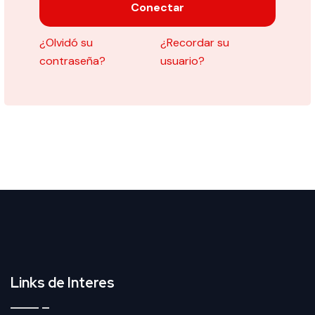
Conectar
¿Olvidó su
¿Recordar su
contraseña?
usuario?
Links de Interes