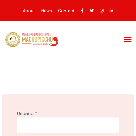
About
News
Contact
Usuario
*